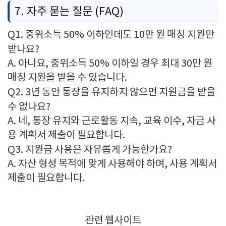
7.
자주
묻는
질문 (
FAQ)
Q1.
중위소득
50%
이하인데도
10
만
원
매칭
지원만
받나요?
A.
아니요,
중위소득
50%
이하일
경우
최대
30
만
원
매칭
지원을
받을
수
있습니다.
Q2.
3
년
동안
통장을
유지하지
않으면
지원금을
받을
수
없나요?
A.
네,
통장
유지와
근로활동
지속,
교육
이수,
자금
사
용
계획서
제출이
필요합니다.
Q3.
지원금
사용은
자유롭게
가능한가요?
A.
자산
형성
목적에
맞게
사용해야
하며,
사용
계획서
제출이
필요합니다.
관련 웹사이트