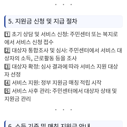
5.
지원금
신청
및
지급
절차
1️⃣
초기
상담
및
서비스
신청:
주민센터
또는
복지로
에서
서비스
신청
접수
2️⃣
대상자
통합조사
및
심사:
주민센터에서
서비스
대
상자의
소득,
근로활동
등을
조사
3️⃣
대상자
확정:
심사
결과에
따라
서비스
지원
대상
자
선정
4️⃣
서비스
지원:
정부
지원금
매칭
적립
시작
5️⃣
서비스
사후
관리:
주민센터에서
대상자
상태
및
지원금
관리
6.
소득
기준
및
매칭
지원금
안내