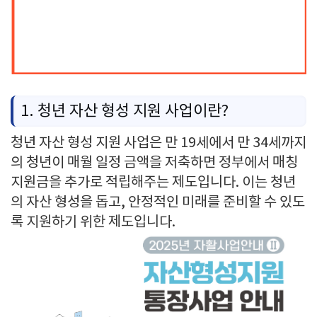
1.
청년
자산
형성
지원
사업이란?
청년
자산
형성
지원
사업은
만
19
세에서
만
34
세까지
의
청년이
매월
일정
금액을
저축하면
정부에서
매칭
지원금을
추가로
적립해주는
제도입니다.
이는
청년
의
자산
형성을
돕고,
안정적인
미래를
준비할
수
있도
록
지원하기
위한
제도입니다.