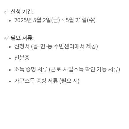
✅
신청
기간:
2025
년
5
월
2
일(
금) ~
5
월
21
일(
수)
✅
필요
서류:
신청서 (
읍·
면·
동
주민센터에서
제공)
신분증
소득
증명
서류 (
근로·
사업소득
확인
가능
서류)
가구소득
증빙
서류 (
필요
시)