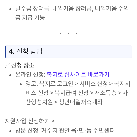
탈수급
장려금:
내일키움
장려금,
내일키움
수익
금
지급
가능
4.
신청
방법
✅
신청
장소:
온라인
신청:
복지로
웹사이트
바로가기
경로:
복지로
로그인 >
서비스
신청 >
복지서
비스
신청 >
복지급여
신청 >
저소득층 >
자
산형성지원 >
청년내일저축계좌
지원사업 신청하기 >
방문
신청:
거주지
관할
읍·
면·
동
주민센터