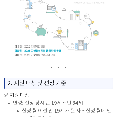
2.
지원
대상
및
선정
기준
✅
지원
대상:
연령:
신청
당시
만
19
세 ~
만
34
세
신청
월
이전
만
19
세가
된
자 ~
신청
월에
만