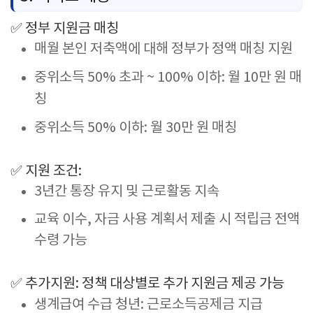
✅
정부
지원금
매칭
매월
본인
저축액에
대해
정부가
정액
매칭
지원
중위소득
50%
초과 ~
100%
이하:
월
10
만
원
매
칭
중위소득
50%
이하:
월
30
만
원
매칭
✅
지원
조건:
3
년간
통장
유지
및
근로활동
지속
교육
이수,
자금
사용
계획서
제출
시
적립금
전액
수령
가능
✅
추가지원:
정책
대상별로
추가
지원금
제공
가능
생계급여
수급
청년:
근로소득공제금
지급