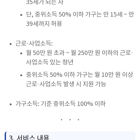
35
세가
되는
자
단,
중위소득
50%
이하
가구는
만
15
세 ~
만
39
세까지
허용
근로·
사업소득:
월
50
만
원
초과 ~
월
250
만
원
이하의
근로·
사업소득
있는
청년
중위소득
50%
이하
가구는
월
10
만
원
이상
근로·
사업소득
발생
시
지원
가능
가구소득:
기준
중위소득
100%
이하
3.
서비스
내용