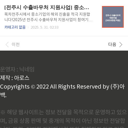
간은 언제인가요?구분공고 및 신청,접수선정평가소상
있는 경우:노인 (1960년 12월 31일 이전 출생자)영유
[전주시 수출바우처 지원사업] 중소기업 1,000만원 지원받는 방법!
공인 교육소상공인 ..
아 (2018년 1월 1일 이후 출생자)장애인임산부중증질
환자, 희귀질환자, 중증난치질환자한부모가족소년소
목차전주시에서 중소기업의 해외 진출을 적극 지원합
녀가정※ 단, 세대원 모두가 보장시설 수급자인 경우 지
니다!2025년 전주시 수출바우처 지원사업이 참여기업
원 대상에서 제외됩니다. 📌 신청 방법방문 신청:주민등
을 모집 중이며, 선정 기업은 최대 1,000만 원까지 수출
카테고리 없음
2025. 5. 31. 02:33
록상 거주지의 읍·면·동 행정복지센터 방문신청인: 본
마케팅 비용을 지원받을 수 있습니다.지원 마감일은 20
인 또는 대리인(세대원, 친족 등)필요 서류: 에너지이용
25년 6월 6일(금) 오후 5시까지!서두르세요, 기회를 놓
권 발급 신청서, 신분증, 요금 고지서 등온라인 신청:복
치지 마세요.📌 지원 개요사업명: 전주시 수출바우처 지
이전
다음
지로..
원사업사업기간: 2025년 1월 ~ 12월지원대상: 전주시
내 제조·유통 중소기업지원금액: 업체당 최대 1,000만
원 (자부담 10%, VAT 제외)모집규모: 7개사 한정🛠 어
떤 지원을 받을 수 있나요?🔹 수출 기반 조성외국어 홈
운영자 : 닉네임
페이지, 홍보영상, 카탈로그 제작바이어 요청 시제품 제
작 및 배송지식재산권, 해외 인증 획득 등🔹 수출 마케
제작 : 아로스
팅해외 광고(PPL, 인플루언서, 검색엔진..
Copyrights © 2022 All Rights Reserved by (주)아
백.
※ 해당 웹사이트는 정보 전달을 목적으로 운영하고 있으
며, 금융 상품 판매 및 중개의 목적이 아닌 정보만 전달합