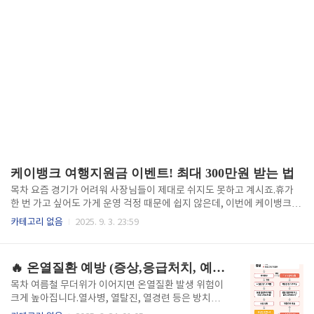
케이뱅크 여행지원금 이벤트! 최대 300만원 받는 법
목차 요즘 경기가 어려워 사장님들이 제대로 쉬지도 못하고 계시죠.휴가
한 번 가고 싶어도 가게 운영 걱정 때문에 쉽지 않은데, 이번에 케이뱅크에
서 소상공인 사장님들을 위한 특별한 혜택을 준비했습니다.바로 케이뱅크
카테고리 없음
2025. 9. 3. 23:59
여행지원금 이벤트!통장 하나만 개설해도 최소 5천원부터, 운이 좋으면 무
려 300만원까지 여행비를 지원받을 수 있는 꿀 같은 기회예요.케이뱅크 여
행지원금 이벤트, 왜 주목해야 할까?✔ 누구나 참여 가능✔ 최소 5천원 ~
🔥 온열질환 예방 (증상,응급처치, 예방법)
최대 3만원 즉시 지급✔ 매월 1명, 300만원 여행지원금 추첨✔ 이벤트 기
간: 2025년 8월 20일 ~ 11월 30일즉, 단순히 통장을 만들었을 뿐인데 휴
목차 여름철 무더위가 이어지면 온열질환 발생 위험이
가비가 바로 입금되고, 매달 300만원 당첨 기회까지 주어집니다.자영업자
크게 높아집니다.열사병, 열탈진, 열경련 등은 방치할
분들이라면 놓치면 아쉬운 혜택이죠. 🔻 이벤..
경우 생명을 위협할 수 있기 때문에 빠른 인식과 적절한