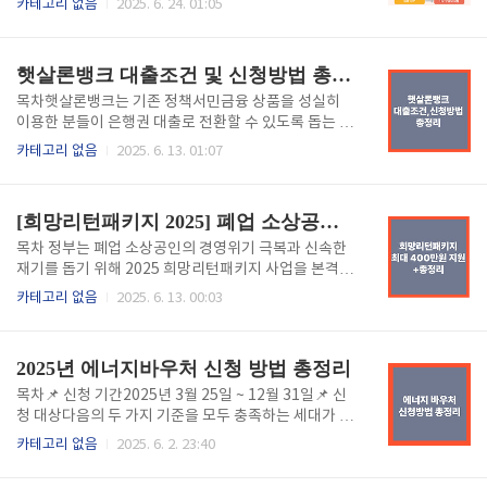
카테고리 없음
2025. 6. 24. 01:05
대응이 무엇보다 중요합니다.오늘은 온열질환의 증상,
응급처치 방법, 예방수칙을 알아보고 건강한 여름을 준
비해보세요!☀ 온열질환 종류와 주요 증상종류주요 증
햇살론뱅크 대출조건 및 신청방법 총정리 (2025년 기준)
상위험도열사병40℃ 이상 고열, 의식장애, 빈맥, 혼수
가능🚨 매우 위험열탈진땀 과다, 피로, 어지러움, 메스
목차햇살론뱅크는 기존 정책서민금융 상품을 성실히
꺼움⚠ 중간열경련근육 경련(종아리·허벅지), 탈수 증
이용한 분들이 은행권 대출로 전환할 수 있도록 돕는 정
상⚠ 중간열실신일시적 의식소실, 어지러움⚠ 낮음열
부지원 금융상품입니다. 특히 저신용자·저소득자분들
카테고리 없음
2025. 6. 13. 01:07
부종/열발진손·발 붓기, 땀띠⚠ 낮음일광화상피부 따
께 최대 2,500만원까지 저금리로 대출이 가능하다는
가움, 붉음, 물집⚠ 낮음⛑ 온열질환 응급처치법환자는
점에서 재무 회복의 징검다리 역할을 하고 있습니다.✅
즉시 시원한 곳으로 이동옷을 느슨하게 하고 찬물이나
2025년 12월 31일까지 대출한도 한시적 상향 중!✅ 햇
[희망리턴패키지 2025] 폐업 소상공인 최대 400만원 지원! 신청방법 총정리
부채로 체온 낮추기의식이 없..
살론뱅크 신청자격다음 3가지 조건을 모두 충족해야 합
니다:정책서민금융상품을 6개월 이상 정상 이용예: 새
목차 정부는 폐업 소상공인의 경영위기 극복과 신속한
희망홀씨, 근로자/사업자 햇살론, 바꿔드림론, 안전망
재기를 돕기 위해 2025 희망리턴패키지 사업을 본격적
대출 등현재 이용 중이거나, 완제 후 3년 이내신용 또는
으로 시행합니다.이 사업은 폐업 후에도 다시 도전하려
카테고리 없음
2025. 6. 13. 00:03
부채 상태가 개선된 저소득·저신용자연 소득 3,500만
는 소상공인에게 맞춤형 컨설팅과 최대 400만원 상당
원 이하 또는신용평점 하위 20% + 연 소득 4,500만원
의 지원을 제공합니다.✅ 어떤 지원이 있나요?원스톱 폐
이하📌 신용평점은 KCB 또는 NICE 기준, 최근 1년간
업 지원사업정리 컨설팅, 점포철거지원, 채무조정 등을
2025년 에너지바우처 신청 방법 총정리
신용 상..
포한한 신속한 폐업 지원점포 철거 및 원상복구 비용 지
원 (최대 400만원)특화취업 지원취업 교육, 전직장려
목차📌 신청 기간2025년 3월 25일 ~ 12월 31일📌 신
수당 지급, 취업정책 연계 지원전직장려수당 : 취업활동
청 대상다음의 두 가지 기준을 모두 충족하는 세대가 신
시 60만원 + 취업성공시 40만원 지급 (총 100만원)재
청할 수 있습니다:소득 기준:「국민기초생활 보장법」
카테고리 없음
2025. 6. 2. 23:40
기사업화 지원맞춤형 교육 및 컨설팅, 사업화 자금 지원
에 따른 생계급여, 의료급여, 주거급여, 교육급여 수급
국비 최대 2천만원 지원(자부담비율 50%)📅 신청 기
자세대원 특성 기준:세대원 중 다음에 해당하는 사람이