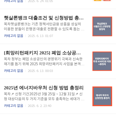
카테고리 없음
2025. 6. 24. 01:05
대응이 무엇보다 중요합니다.오늘은 온열질환의 증상,
응급처치 방법, 예방수칙을 알아보고 건강한 여름을 준
비해보세요!☀ 온열질환 종류와 주요 증상종류주요 증
햇살론뱅크 대출조건 및 신청방법 총정리 (2025년 기준)
상위험도열사병40℃ 이상 고열, 의식장애, 빈맥, 혼수
가능🚨 매우 위험열탈진땀 과다, 피로, 어지러움, 메스
목차햇살론뱅크는 기존 정책서민금융 상품을 성실히
꺼움⚠ 중간열경련근육 경련(종아리·허벅지), 탈수 증
이용한 분들이 은행권 대출로 전환할 수 있도록 돕는 정
상⚠ 중간열실신일시적 의식소실, 어지러움⚠ 낮음열
부지원 금융상품입니다. 특히 저신용자·저소득자분들
카테고리 없음
2025. 6. 13. 01:07
부종/열발진손·발 붓기, 땀띠⚠ 낮음일광화상피부 따
께 최대 2,500만원까지 저금리로 대출이 가능하다는
가움, 붉음, 물집⚠ 낮음⛑ 온열질환 응급처치법환자는
점에서 재무 회복의 징검다리 역할을 하고 있습니다.✅
즉시 시원한 곳으로 이동옷을 느슨하게 하고 찬물이나
2025년 12월 31일까지 대출한도 한시적 상향 중!✅ 햇
[희망리턴패키지 2025] 폐업 소상공인 최대 400만원 지원! 신청방법 총정리
부채로 체온 낮추기의식이 없..
살론뱅크 신청자격다음 3가지 조건을 모두 충족해야 합
니다:정책서민금융상품을 6개월 이상 정상 이용예: 새
목차 정부는 폐업 소상공인의 경영위기 극복과 신속한
희망홀씨, 근로자/사업자 햇살론, 바꿔드림론, 안전망
재기를 돕기 위해 2025 희망리턴패키지 사업을 본격적
대출 등현재 이용 중이거나, 완제 후 3년 이내신용 또는
으로 시행합니다.이 사업은 폐업 후에도 다시 도전하려
카테고리 없음
2025. 6. 13. 00:03
부채 상태가 개선된 저소득·저신용자연 소득 3,500만
는 소상공인에게 맞춤형 컨설팅과 최대 400만원 상당
원 이하 또는신용평점 하위 20% + 연 소득 4,500만원
의 지원을 제공합니다.✅ 어떤 지원이 있나요?원스톱 폐
이하📌 신용평점은 KCB 또는 NICE 기준, 최근 1년간
업 지원사업정리 컨설팅, 점포철거지원, 채무조정 등을
2025년 에너지바우처 신청 방법 총정리
신용 상..
포한한 신속한 폐업 지원점포 철거 및 원상복구 비용 지
원 (최대 400만원)특화취업 지원취업 교육, 전직장려
목차📌 신청 기간2025년 3월 25일 ~ 12월 31일📌 신
수당 지급, 취업정책 연계 지원전직장려수당 : 취업활동
청 대상다음의 두 가지 기준을 모두 충족하는 세대가 신
시 60만원 + 취업성공시 40만원 지급 (총 100만원)재
청할 수 있습니다:소득 기준:「국민기초생활 보장법」
카테고리 없음
2025. 6. 2. 23:40
기사업화 지원맞춤형 교육 및 컨설팅, 사업화 자금 지원
에 따른 생계급여, 의료급여, 주거급여, 교육급여 수급
국비 최대 2천만원 지원(자부담비율 50%)📅 신청 기
자세대원 특성 기준:세대원 중 다음에 해당하는 사람이