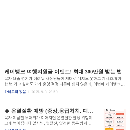
케이뱅크 여행지원금 이벤트! 최대 300만원 받는 법
목차 요즘 경기가 어려워 사장님들이 제대로 쉬지도 못하고 계시죠.휴가
한 번 가고 싶어도 가게 운영 걱정 때문에 쉽지 않은데, 이번에 케이뱅크에
서 소상공인 사장님들을 위한 특별한 혜택을 준비했습니다.바로 케이뱅크
카테고리 없음
2025. 9. 3. 23:59
여행지원금 이벤트!통장 하나만 개설해도 최소 5천원부터, 운이 좋으면 무
려 300만원까지 여행비를 지원받을 수 있는 꿀 같은 기회예요.케이뱅크 여
행지원금 이벤트, 왜 주목해야 할까?✔ 누구나 참여 가능✔ 최소 5천원 ~
🔥 온열질환 예방 (증상,응급처치, 예방법)
최대 3만원 즉시 지급✔ 매월 1명, 300만원 여행지원금 추첨✔ 이벤트 기
간: 2025년 8월 20일 ~ 11월 30일즉, 단순히 통장을 만들었을 뿐인데 휴
목차 여름철 무더위가 이어지면 온열질환 발생 위험이
가비가 바로 입금되고, 매달 300만원 당첨 기회까지 주어집니다.자영업자
크게 높아집니다.열사병, 열탈진, 열경련 등은 방치할
분들이라면 놓치면 아쉬운 혜택이죠. 🔻 이벤..
경우 생명을 위협할 수 있기 때문에 빠른 인식과 적절한