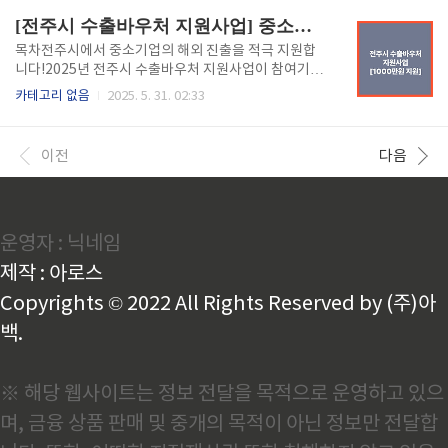
간은 언제인가요?구분공고 및 신청,접수선정평가소상
있는 경우:노인 (1960년 12월 31일 이전 출생자)영유
[전주시 수출바우처 지원사업] 중소기업 1,000만원 지원받는 방법!
공인 교육소상공인 ..
아 (2018년 1월 1일 이후 출생자)장애인임산부중증질
환자, 희귀질환자, 중증난치질환자한부모가족소년소
목차전주시에서 중소기업의 해외 진출을 적극 지원합
녀가정※ 단, 세대원 모두가 보장시설 수급자인 경우 지
니다!2025년 전주시 수출바우처 지원사업이 참여기업
원 대상에서 제외됩니다. 📌 신청 방법방문 신청:주민등
을 모집 중이며, 선정 기업은 최대 1,000만 원까지 수출
카테고리 없음
2025. 5. 31. 02:33
록상 거주지의 읍·면·동 행정복지센터 방문신청인: 본
마케팅 비용을 지원받을 수 있습니다.지원 마감일은 20
인 또는 대리인(세대원, 친족 등)필요 서류: 에너지이용
25년 6월 6일(금) 오후 5시까지!서두르세요, 기회를 놓
권 발급 신청서, 신분증, 요금 고지서 등온라인 신청:복
치지 마세요.📌 지원 개요사업명: 전주시 수출바우처 지
이전
다음
지로..
원사업사업기간: 2025년 1월 ~ 12월지원대상: 전주시
내 제조·유통 중소기업지원금액: 업체당 최대 1,000만
원 (자부담 10%, VAT 제외)모집규모: 7개사 한정🛠 어
떤 지원을 받을 수 있나요?🔹 수출 기반 조성외국어 홈
운영자 : 닉네임
페이지, 홍보영상, 카탈로그 제작바이어 요청 시제품 제
작 및 배송지식재산권, 해외 인증 획득 등🔹 수출 마케
제작 : 아로스
팅해외 광고(PPL, 인플루언서, 검색엔진..
Copyrights © 2022 All Rights Reserved by (주)아
백.
※ 해당 웹사이트는 정보 전달을 목적으로 운영하고 있으
며, 금융 상품 판매 및 중개의 목적이 아닌 정보만 전달합