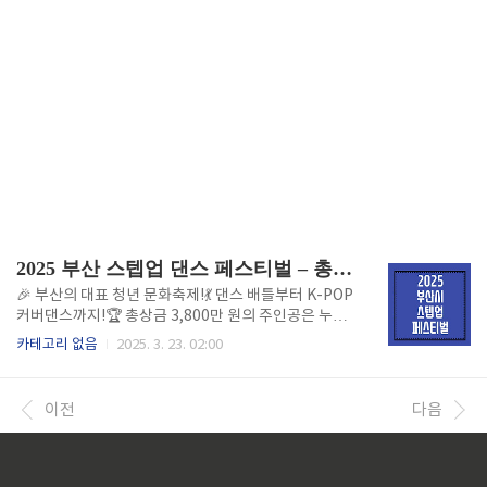
2025 부산 스텝업 댄스 페스티벌 – 총 상금 3,800만원
🎉 부산의 대표 청년 문화축제!💃 댄스 배틀부터 K-POP
커버댄스까지!🏆 총상금 3,800만 원의 주인공은 누구?
1. 2025 부산 스텝업 댄스 페스티벌 개요📅 일정: 2025
카테고리 없음
2025. 3. 23. 02:00
년 5월 16일(금) ~ 5월 18일(일)📍 장소: 영화의전당 및
부산 주요 지역🎯 주최: 부산시, (사)청년문화진흥협회
🕺 참가 대상: 청년 댄서, 댄스 크루, 일반 시민 부산의
이전
다음
청년들이 춤으로 하나 되는 축제,**"2025 부산 스텝업
댄스 페스티벌"**이 더욱 강력한 라인업과 프로그램으
로 돌아왔습니다! 올해는 특히 **"부산 대표 선발전"**
과 **"K-POP 커버댄스 챔피언십"**이 새롭게 추가되