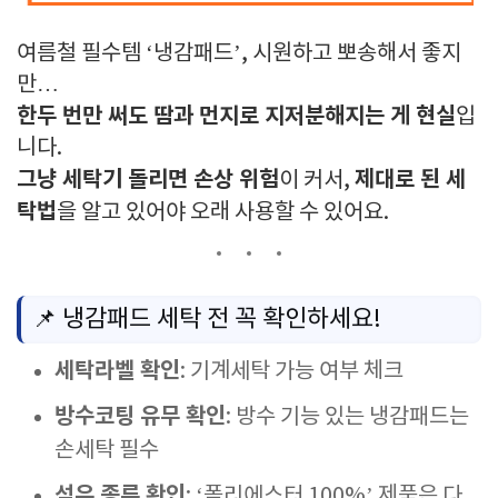
여름철 필수템 ‘냉감패드’, 시원하고 뽀송해서 좋지
만…
한두 번만 써도 땀과 먼지로 지저분해지는 게 현실
입
니다.
그냥 세탁기 돌리면 손상 위험
제대로 된 세
이 커서,
탁법
을 알고 있어야 오래 사용할 수 있어요.
📌 냉감패드 세탁 전 꼭 확인하세요!
세탁라벨 확인
: 기계세탁 가능 여부 체크
방수코팅 유무 확인
: 방수 기능 있는 냉감패드는
손세탁 필수
섬유 종류 확인
: ‘폴리에스터 100%’ 제품은 다